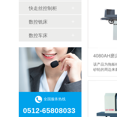
快走丝控制柜
数控铣床
数控车床
4080AH磨
该产品为拖板
砂轮的周边来
面磨削工件的
【详情】
全国服务热线
0512-65808033