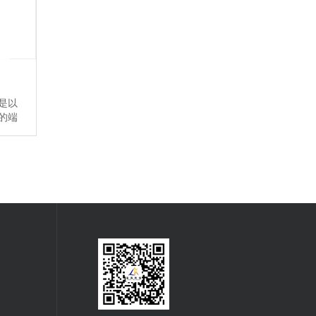
是以
的端