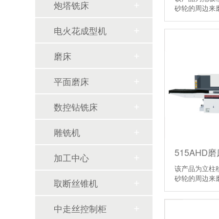
炮塔铣床
砂轮的周边来
面磨削工件的
【详情】
电火花成型机
磨床
平面磨床
数控钻铣床
雕铣机
515AHD磨
加工中心
该产品为立柱
砂轮的周边来
取断丝锥机
面磨削工件的
【详情】
中走丝控制柜