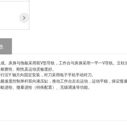
数
V型导轨，工作台与床身采用一平一V导轨。立柱
组成。床身与拖板采用双
触，耐磨性、刚性及运动灵敏度好。
Y 轴方向固定安装，对刀采用电子手轮手动对刀。
平行沿
无极速度控制单杆双向液压缸，推动工作台左右运动，运动平稳，保证慢
间歇进给、微量进给（特殊配置）、无级调速等功能。