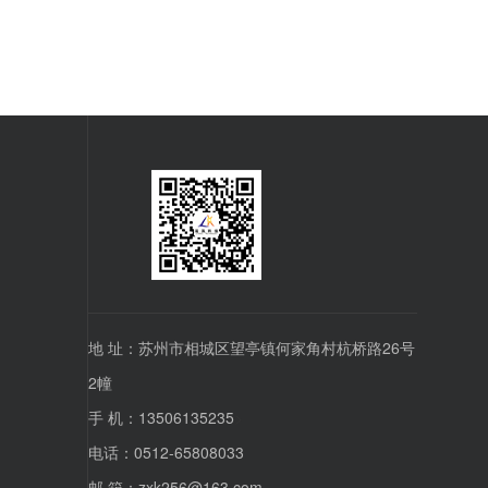
地 址：苏州市相城区望亭镇何家角村杭桥路26号
2幢
手 机：13506135235
>
电话：0512-65808033
邮 箱：zxk256@163.com